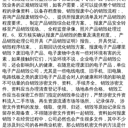
毁业务的正规销毁证明，如客户需要，还可以提供整个销毁过
程的录像资料，以备存档查验。销毁报废中心的销毁流程：、
咨询产品报废销毁中心。、提供所报废的清单及对产品销毁的
程度要求。、制定产品销毁综合处理方案。、报废产品安全转
移至产品销毁现场。、全程监督录像、照片产品销毁处理过
程。6、双方核实确认报废产品销毁的数量及满意程度。、产
品销毁处理公司开具《产品销毁证明》报告。、开具凭证。、
销毁程序结束。、后期回访优化销毁方案。报废电子产品哪里
销毁？废旧电子产品、电子废物中含有一些对环境有害的元
素，如果接触到它们，污染环境不说，企业电子产品销毁公
司，还会影响到人的健康。在随意处理废旧的电子产品，单位
电子产品销毁公司，尤其是一些电线电缆、旧手机、旧电脑、
电路线板之类的废旧电子产品是会对人的健康和环境的影响是
不可估量的自销毁涉密文件、资料。.手续齐全。 销毁涉密文
件、资料应当办理清查登记手续。、场地条件合格。 销毁工
作应当在保密工作部门指定的销毁单位进行，严禁涉密文件资
料流入二手市场、再生资源流通市场等场所。. 记录保存。 涉
密文件资料的发放、领取、使用、归还、销毁等原始记录应当
留存长期备查，不得随涉密文件资料一起销毁。资料如何报废
销毁？在经营过程中，公司必然也会产生很多文件，其中不少
是涉及到公司的各种商业机密。那么销毁机密文件的方法是什