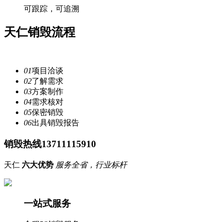
可跟踪，可追溯
天仁
销毁流程
注重每一个细节，提供安全
服务
01
项目洽谈
02
了解需求
03
方案制作
04
需求核对
05
保密销毁
06
出具销毁报告
销毁热线13711115910
天仁
六大优势
服务全省，行业标杆
一站式服务