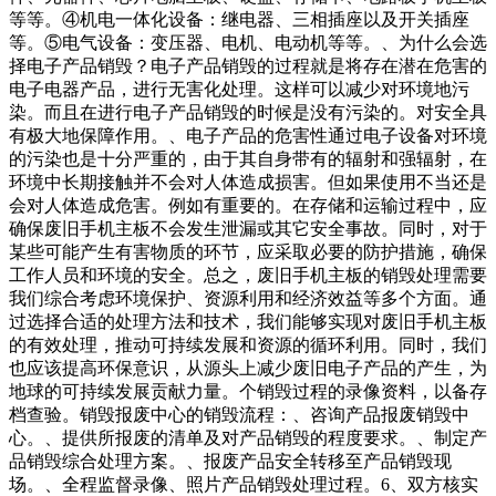
等等。④机电一体化设备：继电器、三相插座以及开关插座
等。⑤电气设备：变压器、电机、电动机等等。、为什么会选
择电子产品销毁？电子产品销毁的过程就是将存在潜在危害的
电子电器产品，进行无害化处理。这样可以减少对环境地污
染。而且在进行电子产品销毁的时候是没有污染的。对安全具
有极大地保障作用。、电子产品的危害性通过电子设备对环境
的污染也是十分严重的，由于其自身带有的辐射和强辐射，在
环境中长期接触并不会对人体造成损害。但如果使用不当还是
会对人体造成危害。例如有重要的。在存储和运输过程中，应
确保废旧手机主板不会发生泄漏或其它安全事故。同时，对于
某些可能产生有害物质的环节，应采取必要的防护措施，确保
工作人员和环境的安全。总之，废旧手机主板的销毁处理需要
我们综合考虑环境保护、资源利用和经济效益等多个方面。通
过选择合适的处理方法和技术，我们能够实现对废旧手机主板
的有效处理，推动可持续发展和资源的循环利用。同时，我们
也应该提高环保意识，从源头上减少废旧电子产品的产生，为
地球的可持续发展贡献力量。个销毁过程的录像资料，以备存
档查验。销毁报废中心的销毁流程：、咨询产品报废销毁中
心。、提供所报废的清单及对产品销毁的程度要求。、制定产
品销毁综合处理方案。、报废产品安全转移至产品销毁现
场。、全程监督录像、照片产品销毁处理过程。6、双方核实