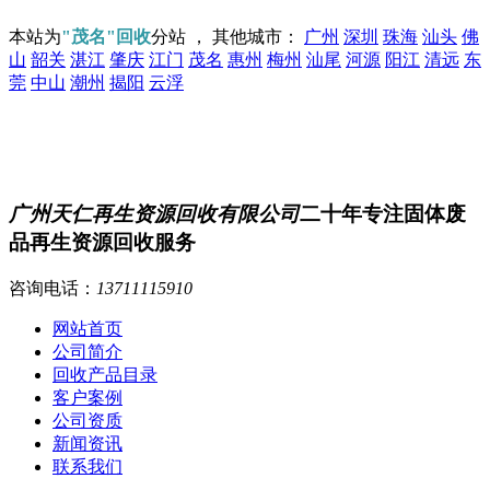
本站为
"茂名"回收
分站 ， 其他城市：
广州
深圳
珠海
汕头
佛
山
韶关
湛江
肇庆
江门
茂名
惠州
梅州
汕尾
河源
阳江
清远
东
莞
中山
潮州
揭阳
云浮
广州天仁再生资源回收有限公司
二十年专注固体废
品再生资源回收服务
咨询电话：
13711115910
网站首页
公司简介
回收产品目录
客户案例
公司资质
新闻资讯
联系我们