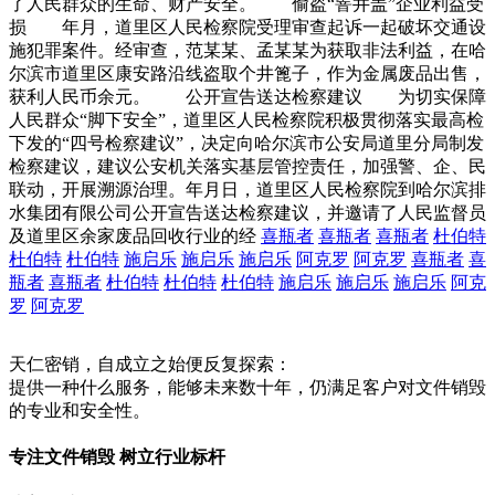
了人民群众的生命、财产安全。 偷盗“窨井盖”企业利益受
损 年月，道里区人民检察院受理审查起诉一起破坏交通设
施犯罪案件。经审查，范某某、孟某某为获取非法利益，在哈
尔滨市道里区康安路沿线盗取个井篦子，作为金属废品出售，
获利人民币余元。 公开宣告送达检察建议 为切实保障
人民群众“脚下安全”，道里区人民检察院积极贯彻落实最高检
下发的“四号检察建议”，决定向哈尔滨市公安局道里分局制发
检察建议，建议公安机关落实基层管控责任，加强警、企、民
联动，开展溯源治理。年月日，道里区人民检察院到哈尔滨排
水集团有限公司公开宣告送达检察建议，并邀请了人民监督员
及道里区余家废品回收行业的经
喜瓶者
喜瓶者
喜瓶者
杜伯特
杜伯特
杜伯特
施启乐
施启乐
施启乐
阿克罗
阿克罗
喜瓶者
喜
瓶者
喜瓶者
杜伯特
杜伯特
杜伯特
施启乐
施启乐
施启乐
阿克
罗
阿克罗
天仁密销，自成立之始便反复探索：
提供一种什么服务，能够未来数十年，仍满足客户对文件销毁
的专业和安全性。
专注文件销毁 树立行业标杆