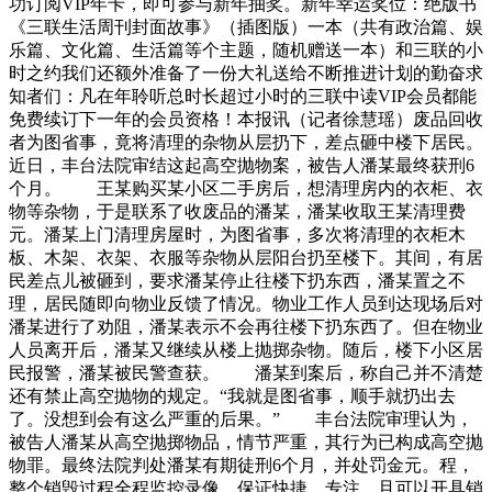
功订阅VIP年卡，即可参与新年抽奖。新年幸运奖位：绝版书
《三联生活周刊封面故事》（插图版）一本（共有政治篇、娱
乐篇、文化篇、生活篇等个主题，随机赠送一本）和三联的小
时之约我们还额外准备了一份大礼送给不断推进计划的勤奋求
知者们：凡在年聆听总时长超过小时的三联中读VIP会员都能
免费续订下一年的会员资格！本报讯（记者徐慧瑶）废品回收
者为图省事，竟将清理的杂物从层扔下，差点砸中楼下居民。
近日，丰台法院审结这起高空抛物案，被告人潘某最终获刑6
个月。 王某购买某小区二手房后，想清理房内的衣柜、衣
物等杂物，于是联系了收废品的潘某，潘某收取王某清理费
元。潘某上门清理房屋时，为图省事，多次将清理的衣柜木
板、木架、衣架、衣服等杂物从层阳台扔至楼下。其间，有居
民差点儿被砸到，要求潘某停止往楼下扔东西，潘某置之不
理，居民随即向物业反馈了情况。物业工作人员到达现场后对
潘某进行了劝阻，潘某表示不会再往楼下扔东西了。但在物业
人员离开后，潘某又继续从楼上抛掷杂物。随后，楼下小区居
民报警，潘某被民警查获。 潘某到案后，称自己并不清楚
还有禁止高空抛物的规定。“我就是图省事，顺手就扔出去
了。没想到会有这么严重的后果。” 丰台法院审理认为，
被告人潘某从高空抛掷物品，情节严重，其行为已构成高空抛
物罪。最终法院判处潘某有期徒刑6个月，并处罚金元。程，
整个销毁过程全程监控录像，保证快捷，专注。且可以开具销