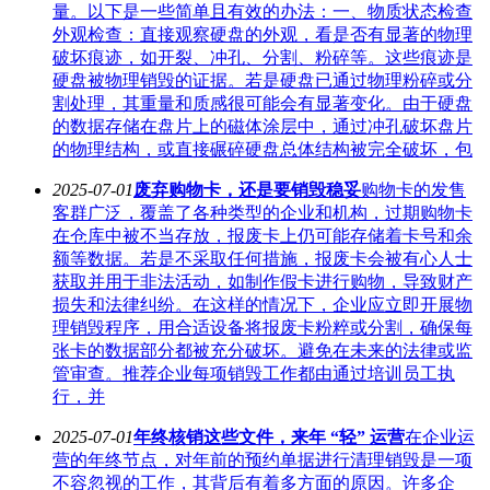
量。以下是一些简单且有效的办法：一、物质状态检查
外观检查：直接观察硬盘的外观，看是否有显著的物理
破坏痕迹，如开裂、冲孔、分割、粉碎等。这些痕迹是
硬盘被物理销毁的证据。若是硬盘已通过物理粉碎或分
割处理，其重量和质感很可能会有显著变化。由于硬盘
的数据存储在盘片上的磁体涂层中，通过冲孔破坏盘片
的物理结构，或直接碾碎硬盘总体结构被完全破坏，包
2025-07-01
废弃购物卡，还是要销毁稳妥
购物卡的发售
客群广泛，覆盖了各种类型的企业和机构，过期购物卡
在仓库中被不当存放，报废卡上仍可能存储着卡号和余
额等数据。若是不采取任何措施，报废卡会被有心人士
获取并用于非法活动，如制作假卡进行购物，导致财产
损失和法律纠纷。在这样的情况下，企业应立即开展物
理销毁程序，用合适设备将报废卡粉粹或分割，确保每
张卡的数据部分都被充分破坏。避免在未来的法律或监
管审查。推荐企业每项销毁工作都由通过培训员工执
行，并
2025-07-01
年终核销这些文件，来年 “轻” 运营
在企业运
营的年终节点，对年前的预约单据进行清理销毁是一项
不容忽视的工作，其背后有着多方面的原因。许多企