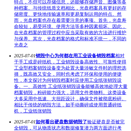
特点，不但可以存储信息，还能够存储声音、图像等各
种档案。与传统纸质文档相比，光盘档案具有更好的存
储密度、更快地传输速率和更易复制运用的特点。然
而，光盘档案也存在着需要注意的事项。首先，光盘寿
命较短，易受环境、使用方法等多种因素损坏。因此，
在光盘档案的管理过程中应当采取有效的方法进行维护
与保养。其次，光盘档案的格式和标准不统一，不同的
光盘之
2025-07-01
销毁中心为何都在用工业设备销毁档案
相对
于手工或是碎纸机，工业销毁设备高效性、可靠性使得
工业型档案销毁设备变为处置大量涉敏文件时的理想选
择，既高效又安全，同时也考虑了环保和使用的便捷
性，本文探讨为何销毁档案时应使用工业纸张销毁设
备。一、高效性 工业纸张销毁设备能够高效地处理大量
档案销毁，粉碎能力强大，适用文件类物料。这类设备
大多采用中低速、大扭距设计，确保文件被彻底粉碎。
相比于传统的销毁方法，如手动撕碎或使用普通碎纸
机，工业纸张销毁
2025-07-01
如何看出硬盘数据销毁了
验证硬盘是否被完
全销毁，可从物质状态和数据修复潜力两方面进行考