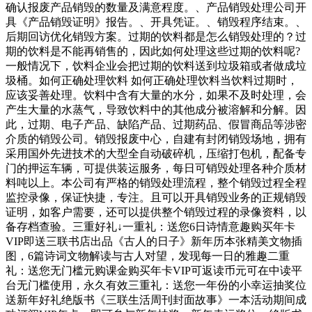
确认报废产品销毁的数量及满意程度。、产品销毁处理公司开
具《产品销毁证明》报告。、开具凭证。、销毁程序结束。、
后期回访优化销毁方案。过期的饮料都是怎么销毁处理的？过
期的饮料是不能再销售的，因此如何处理这些过期的饮料呢?
一般情况下，饮料企业会把过期的饮料送到垃圾箱或者做成垃
圾桶。如何正确处理饮料 如何正确处理饮料当饮料过期时，
应该妥善处理。饮料中含有大量的水分，如果不及时处理，会
产生大量的水蒸气，导致饮料中的其他成分被溶解和分解。因
此，过期、电子产品、缺陷产品、过期药品、假冒商品等涉密
介质的销毁公司。销毁报废中心，自建有封闭销毁场地，拥有
采用国外先进技术的大型全自动破碎机，压缩打包机，配备专
门的押运车辆，可提供装运服务，每日可销毁处理各种介质材
料吨以上。本公司有严格的销毁处理流程，整个销毁过程全程
监控录像，保证快捷，专注。且可以开具销毁业务的正规销毁
证明，如客户需要，还可以提供整个销毁过程的录像资料，以
备存档查验。三重好礼↓一重礼：送您6日诗情意趣购买年卡
VIP即送三联书店出品《古人的日子》新年历本张精美文物插
图，6篇诗词文物解读与古人对望，发现每一日的雅趣二重
礼：送您无门槛元购课金购买年卡VIP可返读币元可在中读平
台无门槛使用，永久有效三重礼：送您一年份的小幸运抽奖位
送新年好礼绝版书《三联生活周刊封面故事》一本活动期间成