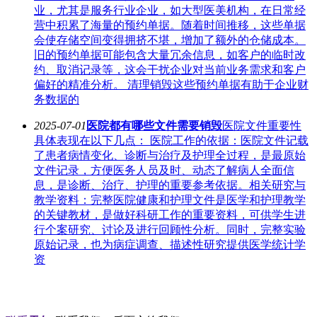
业，尤其是服务行业企业，如大型医美机构，在日常经
营中积累了海量的预约单据。随着时间推移，这些单据
会使存储空间变得拥挤不堪，增加了额外的仓储成本。
旧的预约单据可能包含大量冗余信息，如客户的临时改
约、取消记录等，这会干扰企业对当前业务需求和客户
偏好的精准分析。 清理销毁这些预约单据有助于企业财
务数据的
2025-07-01
医院都有哪些文件需要销毁
医院文件重要性
具体表现在以下几点： 医院工作的依据：医院文件记载
了患者病情变化、诊断与治疗及护理全过程，是最原始
文件记录，方便医务人员及时、动态了解病人全面信
息，是诊断、治疗、护理的重要参考依据。相关研究与
教学资料：完整医院健康和护理文件是医学和护理教学
的关键教材，是做好科研工作的重要资料，可供学生进
行个案研究、讨论及进行回顾性分析。同时，完整实验
原始记录，也为病症调查、描述性研究提供医学统计学
资