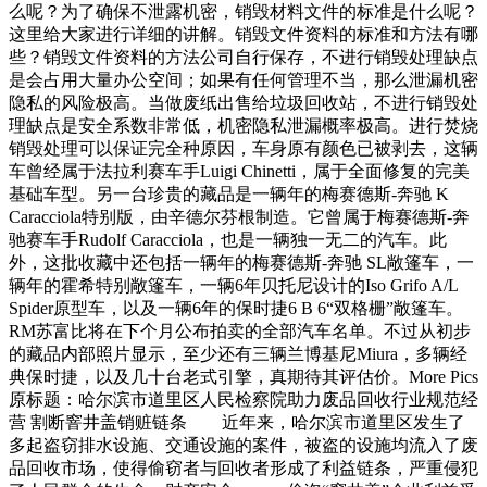
么呢？为了确保不泄露机密，销毁材料文件的标准是什么呢？
这里给大家进行详细的讲解。销毁文件资料的标准和方法有哪
些？销毁文件资料的方法公司自行保存，不进行销毁处理缺点
是会占用大量办公空间；如果有任何管理不当，那么泄漏机密
隐私的风险极高。当做废纸出售给垃圾回收站，不进行销毁处
理缺点是安全系数非常低，机密隐私泄漏概率极高。进行焚烧
销毁处理可以保证完全种原因，车身原有颜色已被剥去，这辆
车曾经属于法拉利赛车手Luigi Chinetti，属于全面修复的完美
基础车型。另一台珍贵的藏品是一辆年的梅赛德斯-奔驰 K
Caracciola特别版，由辛德尔芬根制造。它曾属于梅赛德斯-奔
驰赛车手Rudolf Caracciola，也是一辆独一无二的汽车。此
外，这批收藏中还包括一辆年的梅赛德斯-奔驰 SL敞篷车，一
辆年的霍希特别敞篷车，一辆6年贝托尼设计的Iso Grifo A/L
Spider原型车，以及一辆6年的保时捷6 B 6“双格栅”敞篷车。
RM苏富比将在下个月公布拍卖的全部汽车名单。不过从初步
的藏品内部照片显示，至少还有三辆兰博基尼Miura，多辆经
典保时捷，以及几十台老式引擎，真期待其评估价。More Pics
原标题：哈尔滨市道里区人民检察院助力废品回收行业规范经
营 割断窨井盖销赃链条 近年来，哈尔滨市道里区发生了
多起盗窃排水设施、交通设施的案件，被盗的设施均流入了废
品回收市场，使得偷窃者与回收者形成了利益链条，严重侵犯